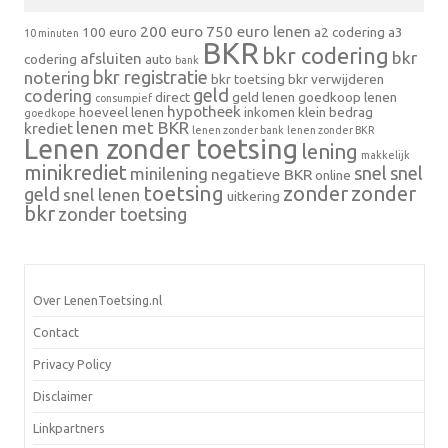
200 euro
750 euro lenen
100 euro
a2 codering
a3
10 minuten
BKR
bkr codering
bkr
afsluiten
codering
auto
bank
bkr registratie
notering
bkr toetsing
bkr verwijderen
geld
codering
direct
geld lenen
goedkoop lenen
consumpief
hypotheek
hoeveel lenen
inkomen
klein bedrag
goedkope
lenen met BKR
krediet
lenen zonder bank
lenen zonder BKR
Lenen zonder toetsing
lening
makkelijk
minikrediet
snel
snel
minilening
negatieve BKR
online
toetsing
zonder
zonder
geld
snel lenen
uitkering
bkr
zonder toetsing
Over LenenToetsing.nl
Contact
Privacy Policy
Disclaimer
Linkpartners