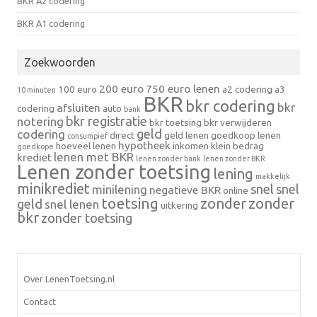
BKR A2 codering
BKR A1 codering
Zoekwoorden
200 euro
750 euro lenen
100 euro
a2 codering
a3
10 minuten
BKR
bkr codering
bkr
afsluiten
codering
auto
bank
bkr registratie
notering
bkr toetsing
bkr verwijderen
geld
codering
direct
geld lenen
goedkoop lenen
consumpief
hypotheek
hoeveel lenen
inkomen
klein bedrag
goedkope
lenen met BKR
krediet
lenen zonder bank
lenen zonder BKR
Lenen zonder toetsing
lening
makkelijk
minikrediet
snel
snel
minilening
negatieve BKR
online
toetsing
zonder
zonder
geld
snel lenen
uitkering
bkr
zonder toetsing
Over LenenToetsing.nl
Contact