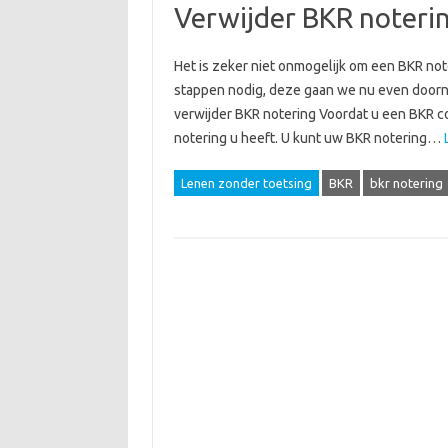
Verwijder BKR noteri
Het is zeker niet onmogelijk om een BKR note
stappen nodig, deze gaan we nu even doorne
verwijder BKR notering Voordat u een BKR c
notering u heeft. U kunt uw BKR notering…
Lenen zonder toetsing
BKR
bkr notering