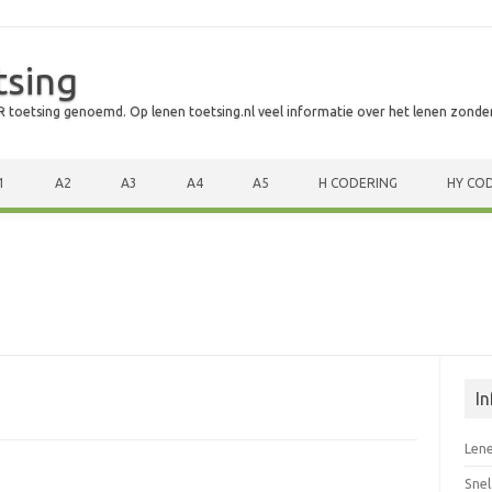
tsing
 toetsing genoemd. Op lenen toetsing.nl veel informatie over het lenen zonde
1
A2
A3
A4
A5
H CODERING
HY CO
I
Len
Snel