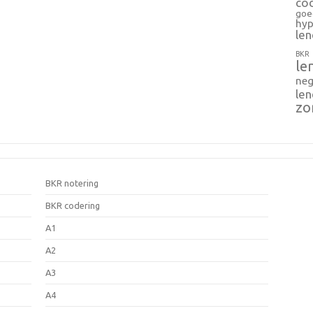
co
goe
hyp
le
BKR
le
neg
le
zo
BKR notering
BKR codering
A1
A2
A3
A4