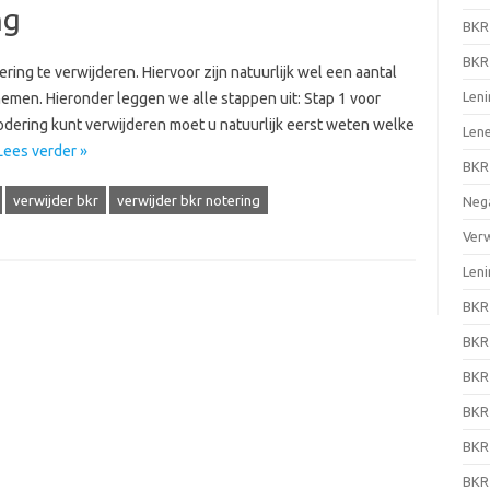
ng
BKR 
BKR 
ring te verwijderen. Hiervoor zijn natuurlijk wel een aantal
Len
men. Hieronder leggen we alle stappen uit: Stap 1 voor
odering kunt verwijderen moet u natuurlijk eerst weten welke
Len
Lees verder »
BKR 
verwijder bkr
verwijder bkr notering
Neg
Verw
Leni
BKR 
BKR 
BKR
BKR
BKR
BKR