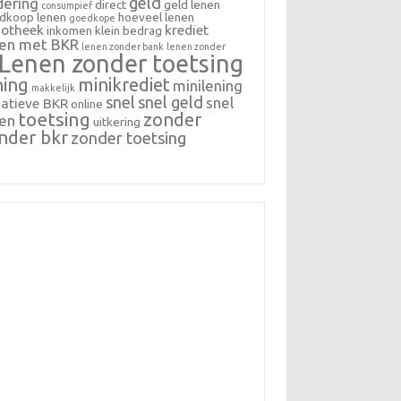
geld
dering
direct
geld lenen
consumpief
dkoop lenen
hoeveel lenen
goedkope
otheek
krediet
inkomen
klein bedrag
nen met BKR
lenen zonder bank
lenen zonder
Lenen zonder toetsing
ning
minikrediet
minilening
makkelijk
snel
snel geld
snel
atieve BKR
online
toetsing
zonder
nen
uitkering
nder bkr
zonder toetsing