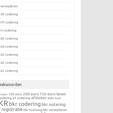
 verwijderen
 SR codering
 HY codering
 H codering
 A5 codering
 A4 codering
 A3 codering
 A2 codering
 A1 codering
oekwoorden
200 euro
750 euro lenen
100 euro
inuten
afsluiten
codering
a3 codering
auto
bank
KR
bkr codering
bkr notering
 registratie
bkr toetsing
bkr verwijderen