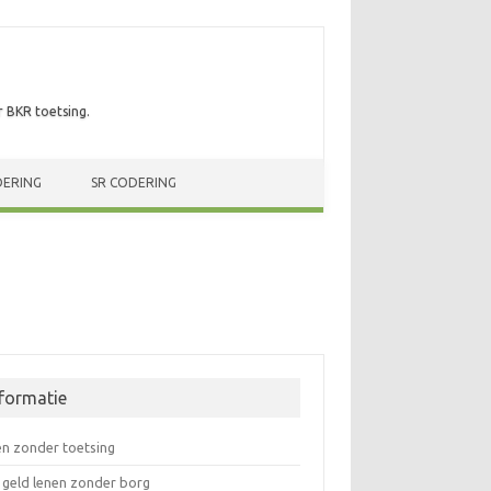
r BKR toetsing.
DERING
SR CODERING
nformatie
en zonder toetsing
 geld lenen zonder borg