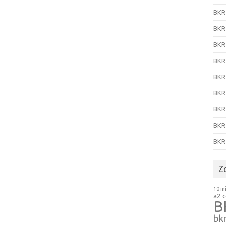
BKR
BKR
BKR
BKR
BKR
BKR
BKR
BKR
BKR
Z
10 m
a2 
B
bkr