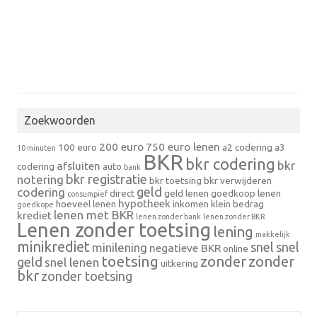
Zoekwoorden
200 euro
750 euro lenen
100 euro
a2 codering
a3
10 minuten
BKR
bkr codering
bkr
afsluiten
codering
auto
bank
bkr registratie
notering
bkr toetsing
bkr verwijderen
geld
codering
direct
geld lenen
goedkoop lenen
consumpief
hypotheek
hoeveel lenen
inkomen
klein bedrag
goedkope
lenen met BKR
krediet
lenen zonder bank
lenen zonder BKR
Lenen zonder toetsing
lening
makkelijk
minikrediet
snel
snel
minilening
negatieve BKR
online
toetsing
zonder
zonder
geld
snel lenen
uitkering
bkr
zonder toetsing