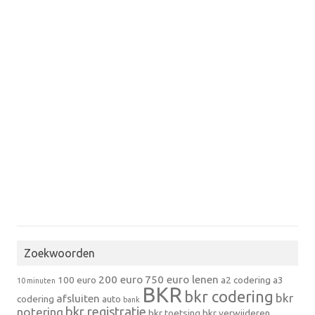
Zoekwoorden
200 euro
750 euro lenen
100 euro
a2 codering
a3
10 minuten
BKR
bkr codering
bkr
afsluiten
codering
auto
bank
bkr registratie
notering
bkr toetsing
bkr verwijderen