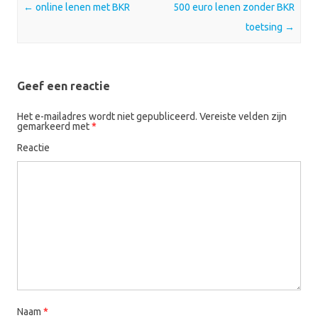
Post navigation
←
online lenen met BKR
500 euro lenen zonder BKR
toetsing
→
Geef een reactie
Het e-mailadres wordt niet gepubliceerd.
Vereiste velden zijn
gemarkeerd met
*
Reactie
Naam
*