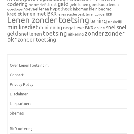
geld
codering
direct
geld lenen
goedkoop lenen
consumpief
hypotheek
hoeveel lenen
inkomen
klein bedrag
goedkope
lenen met BKR
krediet
lenen zonder bank
lenen zonder BKR
Lenen zonder toetsing
lening
makkelijk
minikrediet
snel
snel
minilening
negatieve BKR
online
toetsing
zonder
zonder
geld
snel lenen
uitkering
bkr
zonder toetsing
Over LenenToetsing.nl
Contact
Privacy Policy
Disclaimer
Linkpartners
Sitemap
BKR notering